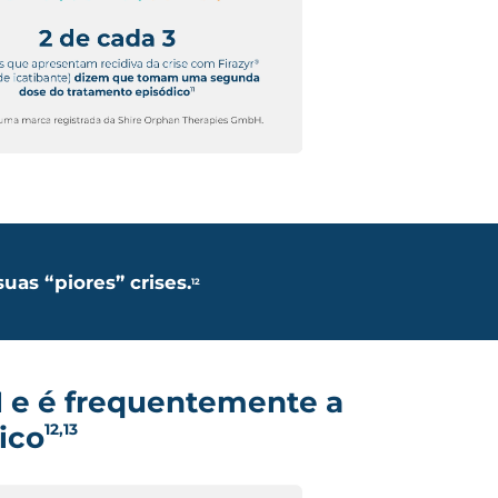
as “piores” crises.
12
 e é frequentemente
a
12,13
ico