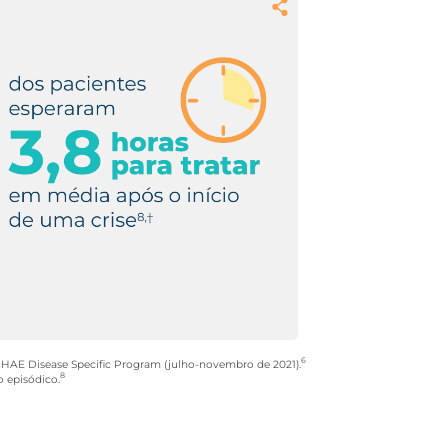
mpre levar consigo medicação episódica,
iderados para cada crise e tomados no
ara tratamento, independentemente da
 crise
3
volvido cuidadosamente por meio de um
lhada e com base nas necessidades
6
HAE Disease Specific Program (julho-novembro de 2021).
8
 episódico.