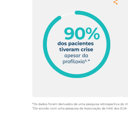
1
Disponibilidade do tratamento
2
Tratamento precoce para prevenir a pr
3
Tratamento independentemente da loca
4
Tenha um plano de ação personalizado
*Os dados foram derivados de uma pesquisa retrospectiva do 
†
De acordo com uma pesquisa da Associação de HAE dos EUA de 