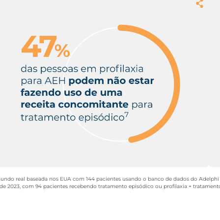
suficiente para pelo menos 2 crises e se
mesmo que esteja fazendo profilaxia
2,3
Medicamentos episódicos devem ser cons
ogressão
início da crise no início da crise
3
TODAS
as crises de AEH são elegíveis p
lização
localização do inchaço ou da gravidade da
Um plano de tratamento deve ser desen
 em vigor
processo de tomada de decisão comparti
individuais do paciente
2
mundo real baseada nos EUA com 144 pacientes usando o banco de dados do Adelphi 
2023, com 94 pacientes recebendo tratamento episódico ou profilaxia + tratamento