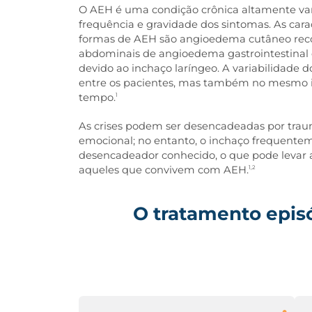
O AEH é uma condição crônica altamente vari
frequência e gravidade dos sintomas. As carac
formas de AEH são angioedema cutâneo reco
abdominais de angioedema gastrointestinal 
devido ao inchaço laríngeo. A variabilidade 
entre os pacientes, mas também no mesmo i
tempo.
1
As crises podem ser desencadeadas por traum
emocional; no entanto, o inchaço frequent
desencadeador conhecido, o que pode levar 
aqueles que convivem com AEH.
1,2
O tratamento epis