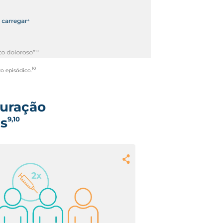
10
o episódico.
duração
es
9,10