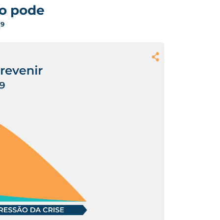
co pode
s
9