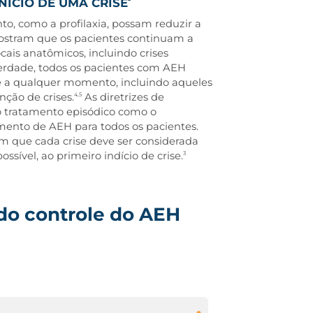
NÍCIO DE UMA CRISE
o, como a profilaxia, possam reduzir a
mostram que os pacientes continuam a
cais anatômicos, incluindo crises
 verdade, todos os pacientes com AEH
se a qualquer momento, incluindo aqueles
nção de crises.
As diretrizes de
4,5
 tratamento episódico como o
mento de AEH para todos os pacientes.
çam que cada crise deve ser considerada
ssível, ao primeiro indício de crise.
3
do controle do AEH
r acesso constante a tratamento episódico