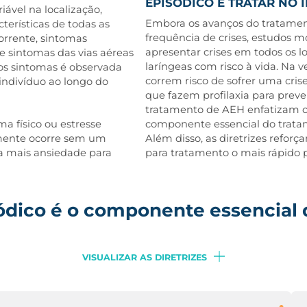
EPISÓDICO E TRATAR NO I
ável na localização,
Embora os avanços do tratament
terísticas de todas as
frequência de crises, estudos 
rrente, sintomas
apresentar crises em todos os lo
e sintomas das vias aéreas
laríngeas com risco à vida. Na
dos sintomas é observada
correm risco de sofrer uma cri
ndivíduo ao longo do
que fazem profilaxia para preve
tratamento de AEH enfatizam o
a físico ou estresse
componente essencial do trata
emente ocorre sem um
Além disso, as diretrizes refor
a mais ansiedade para
para tratamento o mais rápido po
ódico é o componente essencial 
VISUALIZAR AS DIRETRIZES
Toda pessoa que convive com AEH deve te