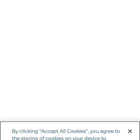
HAE International
Weltweit tätige Non-Profit-Organisation, die sich dafür
einsetzt, HAE stärker ins öffentliche Bewusstsein zu
rücken und das Leben Betroffener zu verbessern.
ZUM SEITENANFANG
Allgemeine Geschäftsbedingungen
By clicking “Accept All Cookies”, you agree to
the storing of cookies on your device to
Datenschutz